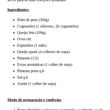
Ingredientes:
Peito de peru (300g)
Cogumelos (1 chávena | 26 cogumelos)
Queijo feta (100g)
Ovos (4)
Espinafres (1 mão)
Queijo quark (4 colheres de sopa)
Pimento (1/2)
Ervas aromáticas (1 colher de sopa)
Pimenta preta q.b
Sal q.b
Azeite (1 colher de sopa)
Modo de preparação e confeção:
Numa frigideira colocar os cogumelos, a pimenta, o sal