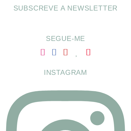
SUBSCREVE A NEWSLETTER
SOMP (SOP): 5 Ideias de Pequenos Almoços
para o Verão
SEGUE-ME
INSTAGRAM