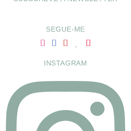
SOMP (SOP): 5 Ideias de Pequenos Almoços
para o Verão
SEGUE-ME
INSTAGRAM