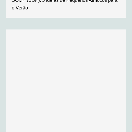
SOMP (SOP): 5 Ideias de Pequenos Almoços para
o Verão