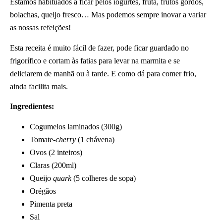
Estamos habituados a ficar pelos iogurtes, fruta, frutos gordos,
bolachas, queijo fresco… Mas podemos sempre inovar a variar
as nossas refeições!
Esta receita é muito fácil de fazer, pode ficar guardado no
frigorífico e cortam às fatias para levar na marmita e se
deliciarem de manhã ou à tarde. E como dá para comer frio,
ainda facilita mais.
Ingredientes:
Cogumelos laminados (300g)
Tomate-
cherry
(1 chávena)
Ovos (2 inteiros)
Claras (200ml)
Queijo
quark
(5 colheres de sopa)
Orégãos
Pimenta preta
Sal