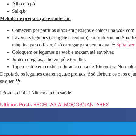
Alho em pó
Sal q.b
Método de preparação e confeção:
Comecem por partir os alhos em pedaços e colocar na wok com 1 
Lavem os legumes (courgete e cenoura) e introduzam no Spirali
máquina para o fazer, é só carregar para verem qual é:
Spiraliz
Coloquem os legumes na wok e mexam até envolver.
Juntem oregãos, alho em pó e tomilho.
Tapem e deixem cozinhar durante cerca de 10minutos. Normalm
Depois de os legumes estarem quase prontos, é só abrirem os ovos e ju
se quer 🙂
Põe-te na linha! Alimenta a tua saúde!
Últimos Posts
RECEITAS
ALMOÇOS/JANTARES