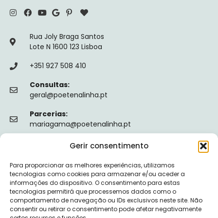
Rua Joly Braga Santos
Lote N 1600 123 Lisboa
+351 927 508 410
Consultas:
geral@poetenalinha.pt
Parcerias:
mariagama@poetenalinha.pt
Gerir consentimento
INFORMAÇÕES LEGAIS
Para proporcionar as melhores experiências, utilizamos
Política de privacidade
tecnologias como cookies para armazenar e/ou aceder a
informações do dispositivo. O consentimento para estas
Termos e Condições
tecnologias permitirá que processemos dados como o
comportamento de navegação ou IDs exclusivos neste site. Não
Livro de reclamações
consentir ou retirar o consentimento pode afetar negativamente
certos recursos e funções.