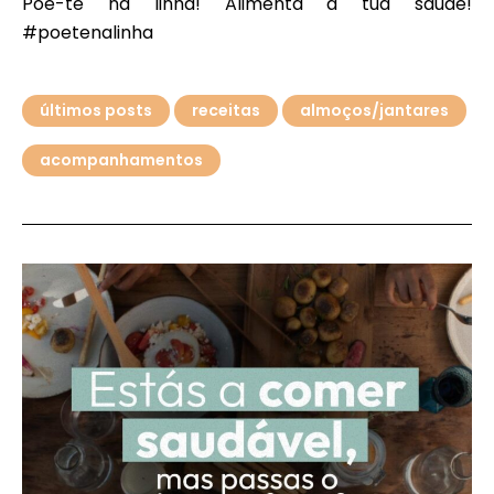
Põe-te na linha! Alimenta a tua saúde!
#poetenalinha
últimos posts
receitas
almoços/jantares
acompanhamentos