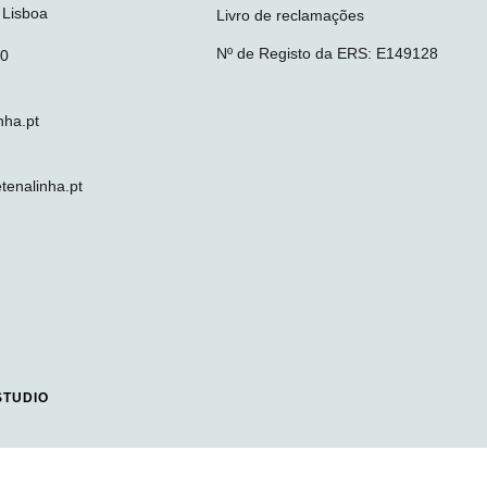
 Lisboa
Livro de reclamações
Nº de Registo da ERS: E149128
10
nha.pt
enalinha.pt
STUDIO