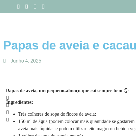
Papas de aveia e caca
Junho 4, 2025
Papas de aveia, um pequeno-almoço que cai sempre bem
🙂
Ingredientes:
Três colheres de sopa de flocos de aveia;
150 ml de água (podem colocar mais quantidade se gostarem 
aveia mais líquidas e podem utilizar leite magro ou bebida veg
1 colher de sopa de canela em pó;