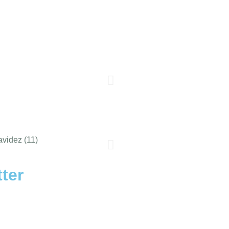
ter
 Almoços para o Verão
Checklist de férias na 