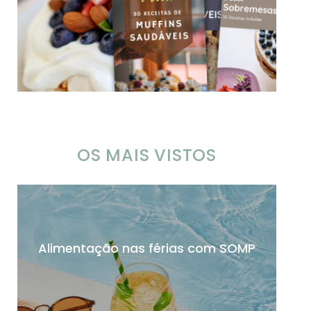
OS MAIS VISTOS
Alimentação nas férias com SOMP
Po
pr
a