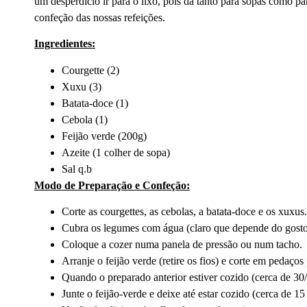
um desperdício ir para o lixo, pois dá tanto para sopas como p
confeção das nossas refeições.
Ingredientes:
Courgette (2)
Xuxu (3)
Batata-doce (1)
Cebola (1)
Feijão verde (200g)
Azeite (1 colher de sopa)
Sal q.b
Modo de Preparação e Confeção:
Corte as courgettes, as cebolas, a batata-doce e os xuxus.
Cubra os legumes com água (claro que depende do gosto 
Coloque a cozer numa panela de pressão ou num tacho.
Arranje o feijão verde (retire os fios) e corte em pedaço
Quando o preparado anterior estiver cozido (cerca de 30
Junte o feijão-verde e deixe até estar cozido (cerca de 1