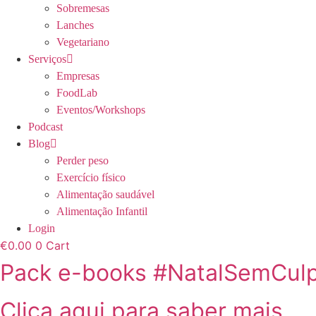
Sobremesas
Lanches
Vegetariano
Serviços
Empresas
FoodLab
Eventos/Workshops
Podcast
Blog
Perder peso
Exercício físico
Alimentação saudável
Alimentação Infantil
Login
€
0.00
0
Cart
Pack e-books #NatalSemCul
Clica aqui para saber mais