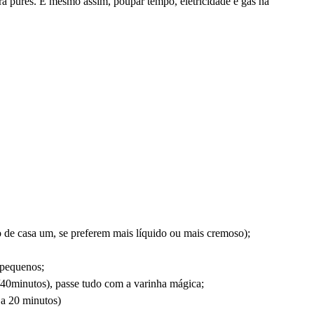
ara purés. E mesmo assim, poupar tempo, eletricidade e gás na
de casa um, se preferem mais líquido ou mais cremoso);
s pequenos;
/40minutos), passe tudo com a varinha mágica;
5 a 20 minutos)