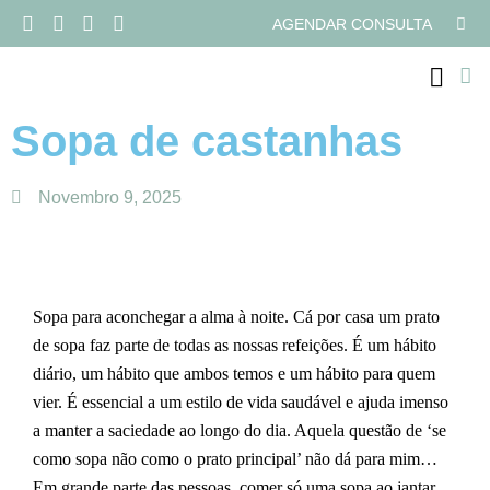
AGENDAR CONSULTA
PROGRAMAS ONLI
Sopa de castanhas
Novembro 9, 2025
Sopa para aconchegar a alma à noite. Cá por casa um prato
de sopa faz parte de todas as nossas refeições. É um hábito
diário, um hábito que ambos temos e um hábito para quem
vier. É essencial a um estilo de vida saudável e ajuda imenso
a manter a saciedade ao longo do dia. Aquela questão de ‘se
como sopa não como o prato principal’ não dá para mim…
Em grande parte das pessoas, comer só uma sopa ao jantar