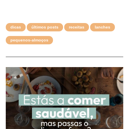
dicas
últimos posts
receitas
lanches
pequenos-almoços