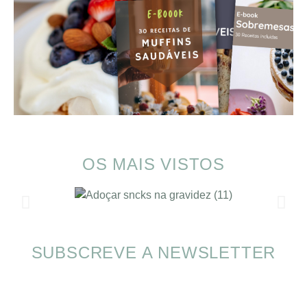
OS MAIS VISTOS
SUBSCREVE A NEWSLETTER
SOMP (SOP): 5 Ideias de Pequenos Almoços
para o Verão