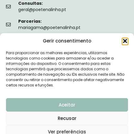
Consultas:
geral@poetenalinha.pt
Parcerias:
mariagama@poetenalinha.pt
Gerir consentimento
INFORMAÇÕES LEGAIS
Para proporcionar as melhores experiências, utilizamos
Política de privacidade
tecnologias como cookies para armazenar e/ou aceder a
informações do dispositivo. O consentimento para estas
Termos e Condições
tecnologias permitirá que processemos dados como o
comportamento de navegação ou IDs exclusivos neste site. Não
Livro de reclamações
consentir ou retirar o consentimento pode afetar negativamente
certos recursos e funções.
Nº de Registo da ERS: E149128
Aceitar
Recusar
© 2026 PÕE-TE NA LINHA - DESENVOLVIDO POR
Ver preferências
UPSCAPE STUDIO