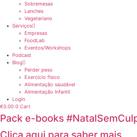
Sobremesas
Lanches
Vegetariano
Serviços
Empresas
FoodLab
Eventos/Workshops
Podcast
Blog
Perder peso
Exercício físico
Alimentação saudável
Alimentação Infantil
Login
€
0.00
0
Cart
Pack e-books #NatalSemCul
Clica aqui para saber mais