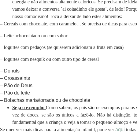
energia e não alimentos altamente calóricos. Se precisam de id
vamos deixar a conversa ´ai coitadinho ele gosta´, de lado! Porq
nosso comodismo! Toca a deixar de lado estes alimentos:
– Cereais com chocolate, com caramelo…Se precisa de dicas para esco
– Leite achocolatado ou com sabor
– Iogurtes com pedaços (se quiserem adicionam a fruta em casa)
– Iogurtes com nesquik ou com outro tipo de cereal
– Donuts
– Croassaints
– Pão de Deus
– Pão de leite
– Bolachas maria/torrada ou de chocolate
Seja o exemplo:
Como sabem, os pais são os exemplos para os s
vez de doces, se são os únicos a fazê-lo. Não há distinção, 
fundamental que a criança o veja a tomar o pequeno-almoço e v
Se quer ver mais dicas para a alimentação infantil, pode ver
aqui
todas 