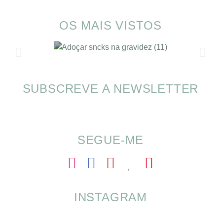
OS MAIS VISTOS
SUBSCREVE A NEWSLETTER
SOMP (SOP): 5 Ideias de Pequenos Almoços
para o Verão
SEGUE-ME
INSTAGRAM