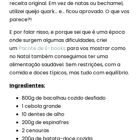
receita original. Em vez de natas ou bechamel,
utilizei queijo quark… e… ficou aprovado. O que vos
parece?!
E por falar nisso, e porque sei que é uma época
onde surgem algumas dificuldades, criei
um
Pacote de E-books
para vos mostrar como
no Natal também conseguimos ter uma
alimentação saudável. Sem restrições, com a
comida e doces típicos, mas tudo com equilíbrio.
Ingredientes:
800g de bacalhau cozido desfiado
1 cebola grande
10 dentes de alho
200g de espinafres
2 cenouras
200g de batata-doce cozida