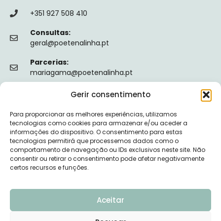
+351 927 508 410
Consultas:
geral@poetenalinha.pt
Parcerias:
mariagama@poetenalinha.pt
Gerir consentimento
INFORMAÇÕES LEGAIS
Para proporcionar as melhores experiências, utilizamos
Política de privacidade
tecnologias como cookies para armazenar e/ou aceder a
informações do dispositivo. O consentimento para estas
Termos e Condições
tecnologias permitirá que processemos dados como o
comportamento de navegação ou IDs exclusivos neste site. Não
Livro de reclamações
consentir ou retirar o consentimento pode afetar negativamente
certos recursos e funções.
Nº de Registo da ERS: E149128
Aceitar