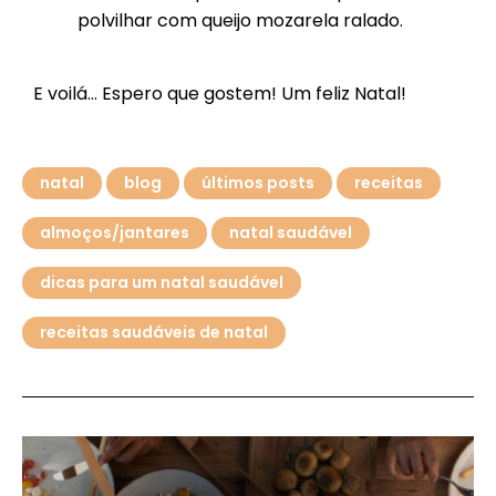
polvilhar com queijo mozarela ralado.
E voilá… Espero que gostem! Um feliz Natal!
natal
blog
últimos posts
receitas
almoços/jantares
natal saudável
dicas para um natal saudável
receitas saudáveis de natal