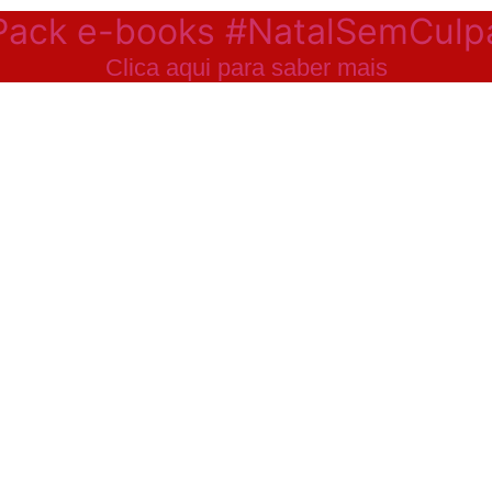
Pack e-books #NatalSemCulp
Clica aqui para saber mais