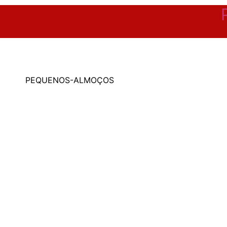
PEQUENOS-ALMOÇOS
PEQUENOS ALMOÇOS
ENTRADAS
SOPAS
ALMOÇOS E JANTARES
LANCHES
SOBREMESAS
VEGETARIANO