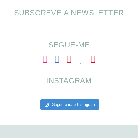
SUBSCREVE A NEWSLETTER
Alimentação nas férias com SOMP
SEGUE-ME
INSTAGRAM
Segue para o Instagram