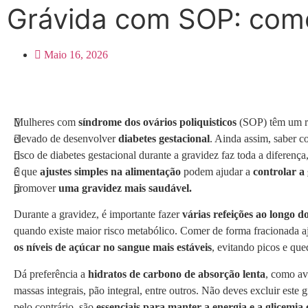
Grávida com SOP: como
Maio 16, 2026
Mulheres com
síndrome dos ovários poliquisticos
(SOP) têm um r
elevado de desenvolver
diabetes gestacional
. Ainda assim, saber c
risco de diabetes gestacional durante a gravidez faz toda a diferença,
é que
ajustes simples na alimentação
podem ajudar a
controlar a
promover
uma gravidez mais saudável.
Durante a gravidez, é importante fazer
várias refeições ao longo d
quando existe maior risco metabólico. Comer de forma fracionada 
os níveis de açúcar no sangue mais estáveis
, evitando picos e que
Dá preferência a
hidratos de carbono de absorção lenta
, como av
massas integrais, pão integral, entre outros. Não deves excluir este 
pelo contrário, são
essenciais para manter a energia e a glicemia