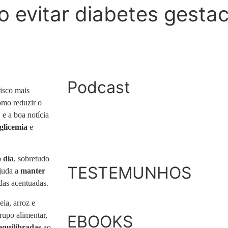
 evitar diabetes gestac
Podcast
isco mais
omo reduzir o
 e a boa notícia
 glicemia
e
o dia
, sobretudo
TESTEMUNHOS
ajuda a
manter
das acentuadas.
eia, arroz e
grupo alimentar,
EBOOKS
 equilibradas
ao