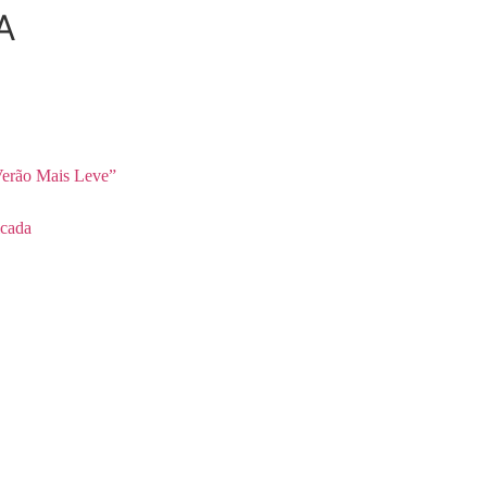
A
erão Mais Leve”
cada