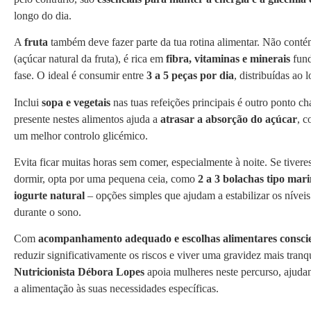
longo do dia.
A
fruta
também deve fazer parte da tua rotina alimentar. Não conté
(açúcar natural da fruta), é rica em
fibra, vitaminas e minerais
fund
fase. O ideal é consumir entre
3 a 5 peças por dia
, distribuídas ao 
Inclui
sopa e vegetais
nas tuas refeições principais é outro ponto ch
presente nestes alimentos ajuda a
atrasar a absorção do açúcar
, c
um melhor controlo glicémico.
Evita ficar muitas horas sem comer, especialmente à noite. Se tivere
dormir, opta por uma pequena ceia, como
2 a 3 bolachas tipo mar
iogurte natural
– opções simples que ajudam a estabilizar os níveis
durante o sono.
Com
acompanhamento adequado e escolhas alimentares consci
reduzir significativamente os riscos e viver uma gravidez mais tranq
Nutricionista Débora Lopes
apoia mulheres neste percurso, ajuda
a alimentação às suas necessidades específicas.