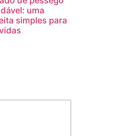
ado de pêssego
dável: uma
eita simples para
vidas