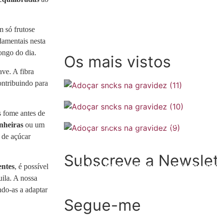
m só frutose
amentais nesta
longo do dia.
Os mais vistos
ave. A fibra
ontribuindo para
s fome antes de
SOMP (SOP): 5 Ideias de Pequenos
inheiras
ou um
 de açúcar
Checklist de férias na gravidez
Subscreve a Newslet
O que comer no verão para apoiar a 
entes
, é possível
uila. A nossa
ndo-as a adaptar
Segue-me