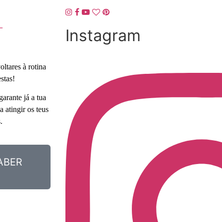
L
Instagram
ltares à rotina
stas!
arante já a tua
 atingir os teus
.
ABER