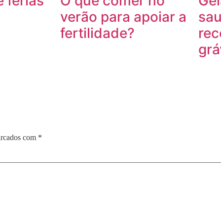
 férias
O que comer no
Gel
verão para apoiar a
sau
fertilidade?
rec
grá
arcados com
*