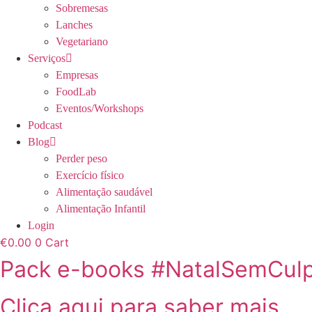
Sobremesas
Lanches
Vegetariano
Serviços
Empresas
FoodLab
Eventos/Workshops
Podcast
Blog
Perder peso
Exercício físico
Alimentação saudável
Alimentação Infantil
Login
€
0.00
0
Cart
Pack e-books #NatalSemCul
Clica aqui para saber mais