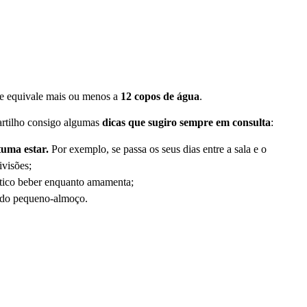
ue equivale mais ou menos a
12 copos de água
.
partilho consigo algumas
dicas que sugiro sempre em consulta
:
tuma estar.
Por exemplo, se passa os seus dias entre a sala e o
ivisões;
rático beber enquanto amamenta;
 do pequeno-almoço.