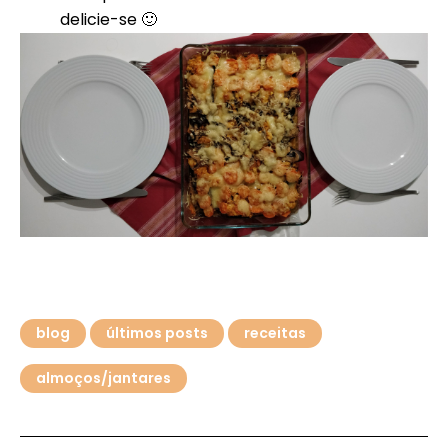
delicie-se 🙂
blog
últimos posts
receitas
almoços/jantares