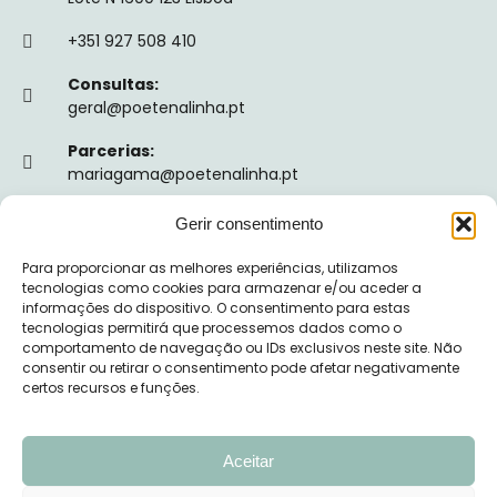
+351 927 508 410
Consultas:
geral@poetenalinha.pt
Parcerias:
mariagama@poetenalinha.pt
Gerir consentimento
INFORMAÇÕES LEGAIS
Para proporcionar as melhores experiências, utilizamos
Política de privacidade
tecnologias como cookies para armazenar e/ou aceder a
informações do dispositivo. O consentimento para estas
Termos e Condições
tecnologias permitirá que processemos dados como o
comportamento de navegação ou IDs exclusivos neste site. Não
Livro de reclamações
consentir ou retirar o consentimento pode afetar negativamente
certos recursos e funções.
Nº de Registo da ERS: E149128
Aceitar