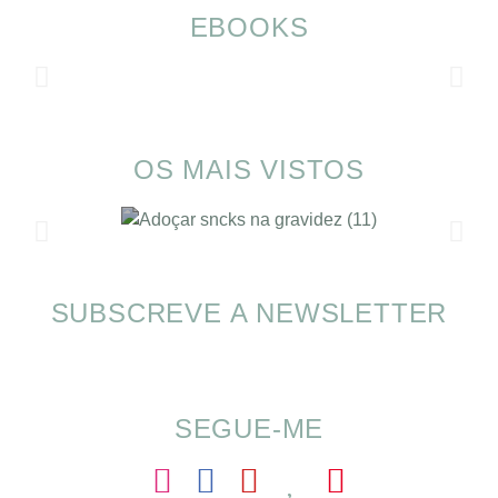
EBOOKS
OS MAIS VISTOS
SUBSCREVE A NEWSLETTER
SOMP (SOP): 5 Ideias de Pequenos Almoços
para o Verão
SEGUE-ME