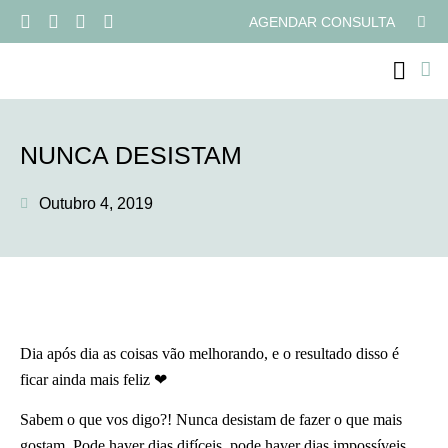
AGENDAR CONSULTA
PROGRAMAS ONLI
NUNCA DESISTAM
Outubro 4, 2019
Dia após dia as coisas vão melhorando, e o resultado disso é
ficar ainda mais feliz ❤
Sabem o que vos digo?! Nunca desistam de fazer o que mais
gostam. Pode haver dias difíceis, pode haver dias impossíveis,