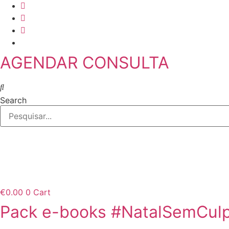
Skip
to
content
AGENDAR CONSULTA
Search
€
0.00
0
Cart
Pack e-books #NatalSemCul