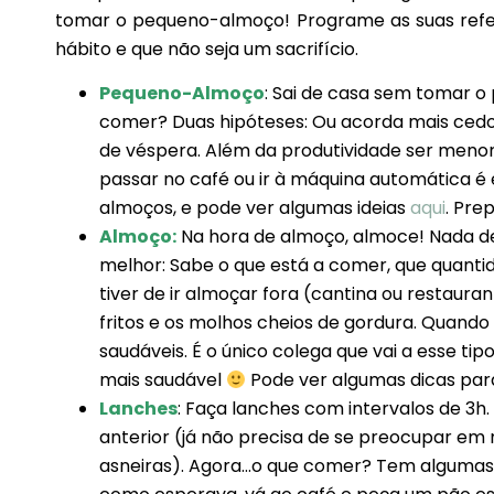
tomar o pequeno-almoço! Programe as suas refei
hábito e que não seja um sacrifício.
Pequeno-Almoço
: Sai de casa sem tomar
comer? Duas hipóteses: Ou acorda mais cedo 
de véspera. Além da produtividade ser menor 
passar no café ou ir à máquina automática é
almoços, e pode ver algumas ideias
aqui
. Pre
Almoço:
Na hora de almoço, almoce! Nada de
melhor: Sabe o que está a comer, que quantida
tiver de ir almoçar fora (cantina ou restauran
fritos e os molhos cheios de gordura. Quand
saudáveis. É o único colega que vai a esse t
mais saudável
Pode ver algumas dicas par
Lanches
: Faça lanches com intervalos de 3h
anterior (já não precisa de se preocupar em n
asneiras). Agora…o que comer? Tem algumas