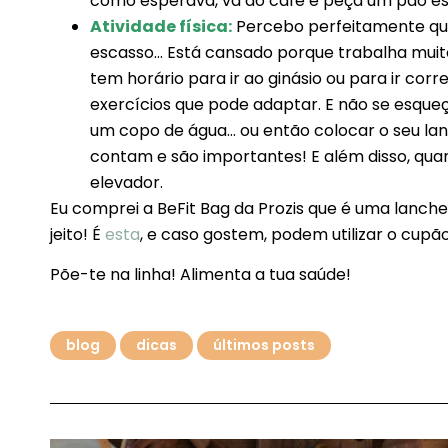
como esperava, vá ao café e peça um pão esc
Atividade física:
Percebo perfeitamente que 
escasso… Está cansado porque trabalha muito
tem horário para ir ao ginásio ou para ir cor
exercícios que pode adaptar. E não se esqueça
um copo de água… ou então colocar o seu lan
contam e são importantes! E além disso, qua
elevador.
Eu comprei a BeFit Bag da Prozis que é uma lanche
jeito! É
esta
, e caso gostem, podem utilizar o cup
Põe-te na linha! Alimenta a tua saúde!
blog
dicas
últimos posts