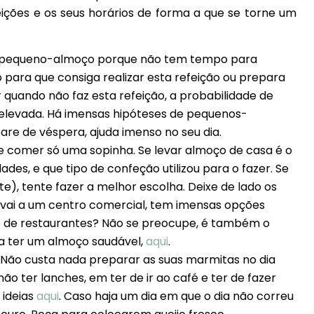
ções e os seus horários de forma a que se torne um
 o pequeno-almoço porque não tem tempo para
para que consiga realizar esta refeição ou prepara
quando não faz esta refeição, a probabilidade de
 elevada. Há imensas hipóteses de pequenos-
pare de véspera, ajuda imenso no seu dia.
 comer só uma sopinha. Se levar almoço de casa é o
des, e que tipo de confeção utilizou para o fazer. Se
te), tente fazer a melhor escolha. Deixe de lado os
o vai a um centro comercial, tem imensas opções
ipo de restaurantes? Não se preocupe, é também o
a ter um almoço saudável,
aqui
.
. Não custa nada preparar as suas marmitas no dia
ão ter lanches, em ter de ir ao café e ter de fazer
 ideias
aqui
. Caso haja um dia em que o dia não correu