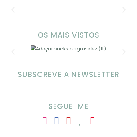
OS MAIS VISTOS
SUBSCREVE A NEWSLETTER
SOMP (SOP): 5 Ideias de Pequenos
Almoços para o Verão
SEGUE-ME