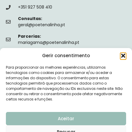
+351 927 508 410
Consultas:
geral@poetenalinha.pt
Parcerias:
mariagama@poetenalinha.pt
Gerir consentimento
INFORMAÇÕES LEGAIS
Para proporcionar as melhores experiências, utilizamos
Política de privacidade
tecnologias como cookies para armazenar e/ou aceder a
informações do dispositivo. O consentimento para estas
Termos e Condições
tecnologias permitirá que processemos dados como o
comportamento de navegação ou IDs exclusivos neste site. Não
Livro de reclamações
consentir ou retirar o consentimento pode afetar negativamente
certos recursos e funções.
Nº de Registo da ERS: E149128
Aceitar
Recusar