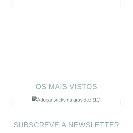
OS MAIS VISTOS
SUBSCREVE A NEWSLETTER
SOMP (SOP): 5 Ideias de Pequenos Almoços