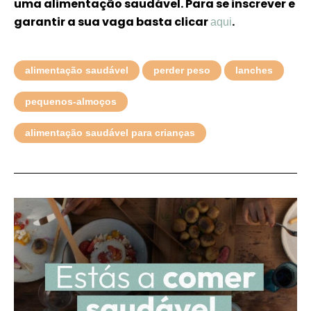
uma alimentação saudável. Para se inscrever e
garantir a sua vaga basta clicar
.
aqui
alimentação saudável
perder peso
lanches
pequenos-almoços
alimentação saudável para crianças