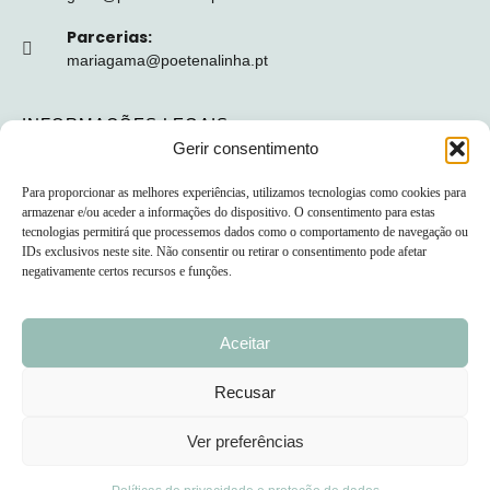
Parcerias:
mariagama@poetenalinha.pt
INFORMAÇÕES LEGAIS
Gerir consentimento
Política de privacidade
Para proporcionar as melhores experiências, utilizamos tecnologias como cookies para
Termos e Condições
armazenar e/ou aceder a informações do dispositivo. O consentimento para estas
tecnologias permitirá que processemos dados como o comportamento de navegação ou
Livro de reclamações
IDs exclusivos neste site. Não consentir ou retirar o consentimento pode afetar
negativamente certos recursos e funções.
Nº de Registo da ERS: E149128
Aceitar
Recusar
© 2026 PÕE-TE NA LINHA - DESENVOLVIDO POR
Ver preferências
UPSCAPE STUDIO
Precisas de ajuda?