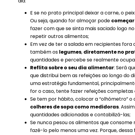
dia:
E se no prato principal deixar a carne, o pei
Ou seja, quando for almoçar pode
começar
fazer com que se sinta mais saciado logo no 
repetir outros alimentos;
Em vez de ter a salada em recipientes fora
também os
legumes
,
diretamente no prat
quantidades e percebe se realmente ocup
Reflita sobre o seu dia alimentar
: Será q
que distribui bem as refeições ao longo do d
uma estratégia fundamental, principalment
for o caso, tente fazer refeições completas 
Se tem por hábito, colocar a “olhómetro” o 
colheres de sopa como medidoras
. Assi
quantidades adicionadas e contabilizá-las;
Se nunca pesou os alimentos que consome m
fazê-lo pelo menos uma vez. Porque, dessa f