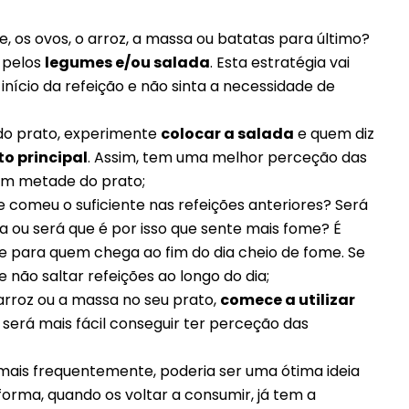
xe, os ovos, o arroz, a massa ou batatas para último?
pelos
legumes e/ou salada
. Esta estratégia vai
início da refeição e não sinta a necessidade de
 do prato, experimente
colocar a salada
e quem diz
o principal
. Assim, tem uma melhor perceção das
am metade do prato;
ue comeu o suficiente nas refeições anteriores? Será
ia ou será que é por isso que sente mais fome? É
e para quem chega ao fim do dia cheio de fome. Se
e não saltar refeições ao longo do dia;
arroz ou a massa no seu prato,
comece a utilizar
m será mais fácil conseguir ter perceção das
ais frequentemente, poderia ser uma ótima ideia
orma, quando os voltar a consumir, já tem a