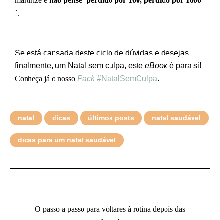
martirize e
não pense ´perdido por 100, perdido por 1000
´
.
Se está cansada deste ciclo de dúvidas e desejas,
finalmente, um Natal sem culpa, este
eBook
é para si!
Conheça já o nosso
Pack
#NatalSemCulpa
.
natal
dicas
últimos posts
natal saudável
dicas para um natal saudável
O passo a passo para voltares à rotina depois das