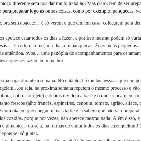
oço diferente sem nos dar muito trabalho. Mas claro, tem de ser prep
m para preparar logo as outras coisas, como por exemplo, panquecas,
wa
 ora sem abacate… é só verem o que têm em casa, colocarem para dentro
os apetece estar todos os dias a fazer.. e por isso mesmo podem só 
esas… Eu adoro começar o dia com panquecas, é dos meus pequenos-alm
 de amêndoa, ovos… uma panóplia de acompanhamentos para os amante
tes e que nos fazem bem melhor.
ma sopa durante a semana. No entanto, há muitas pessoas que não gost
ngelam…ou seja, na próxima semana repetem o mesmo processo e vão f
óbora, nabo, courgete) e depois dividem a base e o que colocam em cima
tanto frescos (alho francês, espinafres, cenoura, tomate, agrião, alfa
e num dia em que cheguem mais tarde e já sabem que não vão preparar 
elos cozidos, porque por vezes, não apetece mesmo nada! Além disso, é
a e pimento… ou seja, há formas de variar todos os dias caso queiram!
epois ser só juntar.
lo e fazer uma salada fria. Se amanhã vão cozer bacalhau, no dia segu