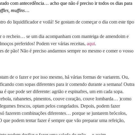
arado com antecedência… acho que não é preciso ir todos os dias para
ffles, muffins
…
 do liquidificador e voilá! Se gostam de começar o dia com este tipo
variar o recheio… se um dia acompanham com manteiga de amendoim e
oços preferidos! Podem ver várias receitas,
aqui
.
s de pão! Não é preciso andarmos sempre no mesmo e comer o vosso
am de o fazer e por isso mesmo, há várias formas de variarem. Ou,
icando com sopas diferentes para ir comendo durante a semana! Outra
 é que pode ser diferente: agrião e espinafres, um em cada sopa.
ce, cebola, rabanetes, pimentos, couve coração, couve lombarda… )como
legumes frescos, optam pelos congelados. Depois, podem fazer
 só fazerem combinações diferentes… porque se juntarem brócolos,
 O que podem tentar fazer é sempre que vão preparar uma refeição,
inte podem desfiar e fazer uma salada de grão… e assim