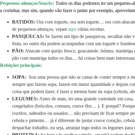
Pequenos-almoços/
Snacks
:
Todos os dias podemos ter um pequeno-alm
a cozinhar, mas sim, quando vão fazer o jantar por exemplo, aproveita
BATIDOS:
Ora com iogurte, ora sem iogurte… ora com abacate,
de pequenos-almoços, vejam
aqui
várias receitas.
PANQUECAS:
Se fazem um tipo de panquecas, secalhar não v
fruta, no outro dia podem acompanhar com um iogurte e frambo
PÃO:
Abacate com queijo fresco, guacamole, húmus, manteiga
pão com manteiga todos os dias… há coisas bem mais interessan
Refeições principais:
SOPA:
Sou uma pessoa que não se cansa de comer sempre a mes
sempre que fazem sopa, fazem em maior quantidade e depois co
coisa que podem fazer, é fazer a mesma base da sopa (cebola, ab
LEGUMES:
Antes de mais, ter uma grande variedade em casa, 
congelados (brócolos, cenoura, couve flor… ). E porquê? Porqu
cozidos, salteados ou assados… não precisam de ficar sempre p
cebola e pimento… já é diferente de juntar couve coração, cebol
despachar trabalho, ou seja, arranjar logo todos os legumes para d
PROTEÍNA:
Se hoje vão grelhar salmão, amanhã podem desfiá-