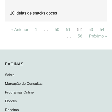
10 ideias de snacks doces
« Anterior
1
…
50
51
52
53
54
…
56
Próximo »
PÁGINAS
Sobre
Marcação de Consultas
Programas Online
Ebooks
Receitas