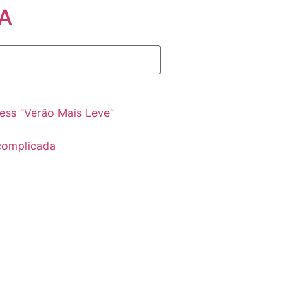
A
ss “Verão Mais Leve”
complicada