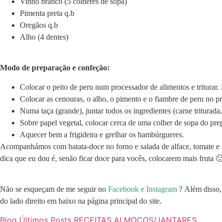
Vinho branco (5 colheres de sopa)
Pimenta preta q.b
Oregãos q.b
Alho (4 dentes)
Modo de preparação e confeção:
Colocar o peito de peru num processador de alimentos e triturar.
Colocar as cenouras, o alho, o pimento e o fiambre de peru no pr
Numa taça (grande), juntar todos os ingredientes (carne tritura
Sobre papel vegetal, colocar cerca de uma colher de sopa do pre
Aquecer bem a frigideira e grelhar os hambúrgueres.
Acompanhámos com batata-doce no forno e salada de alface, tomate e c
dica que eu dou é, senão ficar doce para vocês, colocarem mais fruta 
Não se esqueçam de me seguir no
Facebook
e
Instagram
? Além disso, 
do lado direito em baixo na página principal do site.
Blog
Últimos Posts
RECEITAS
ALMOÇOS/JANTARES