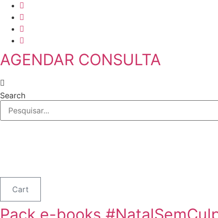
Skip
to
content
AGENDAR CONSULTA
Search
Cart
Pack e-books #NatalSemCul