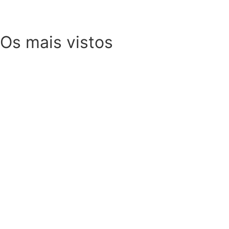
Os mais vistos
SOMP (SOP): 5 Ideias de Pequenos Almoços para 
Checklist de férias na gravidez