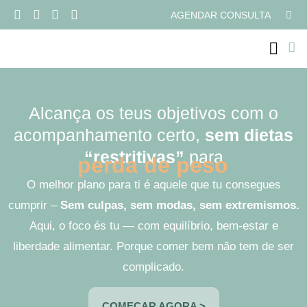
AGENDAR CONSULTA
PROGRAMAS ONLI
Alcança os teus objetivos com o
acompanhamento certo,
sem dietas
“restritivas”
para
p
e
r
d
a
d
e
p
e
s
o
O melhor plano para ti é aquele que tu consegues
cumprir –
Sem culpas, sem modas, sem extremismos.
Aqui, o foco és tu — com equilíbrio, bem-estar e
liberdade alimentar. Porque comer bem não tem de ser
complicado.
COMEÇAR AGORA >