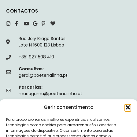
CONTACTOS
Rua Joly Braga Santos
Lote N 1600 123 Lisboa
+351 927 508 410
Consultas:
geral@poetenalinha.pt
Parcerias:
mariagama@poetenalinha.pt
Gerir consentimento
INFORMAÇÕES LEGAIS
Para proporcionar as melhores experiências, utilizamos
Política de privacidade
tecnologias como cookies para armazenar e/ou aceder a
informações do dispositivo. O consentimento para estas
Termos e Condições
tecnologias permitirá que processemos dados como o