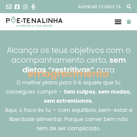
AGENDAR CONSULTA
Alcança os teus objetivos com o
acompanhamento certo,
sem
dietas “restritivas”
para
e
m
a
g
r
e
c
i
m
e
n
t
o
O melhor plano para ti é aquele que tu
consegues cumprir –
Sem culpas, sem modas,
sem extremismos.
Aqui, o foco és tu — com equilíbrio, bem-estar e
liberdade alimentar. Porque comer bem não
tem de ser complicado.