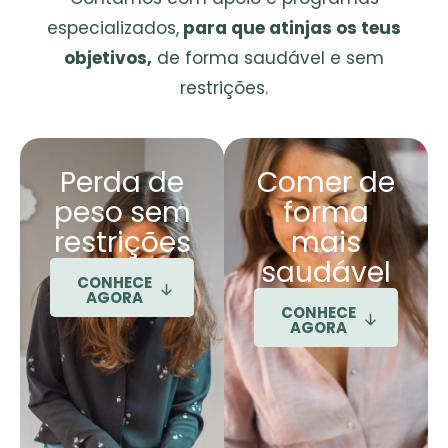
especializados,
para que atinjas os teus
objetivos,
de forma saudável e sem
restrições.
Perda de
Comer de
peso sem
forma
restrições
mais
saudável
CONHECE
AGORA
CONHECE
AGORA