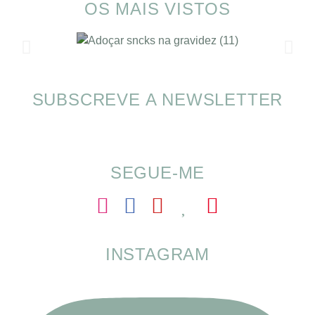
OS MAIS VISTOS
SUBSCREVE A NEWSLETTER
SOMP (SOP): 5 Ideias de Pequenos Almoços
para o Verão
SEGUE-ME
INSTAGRAM