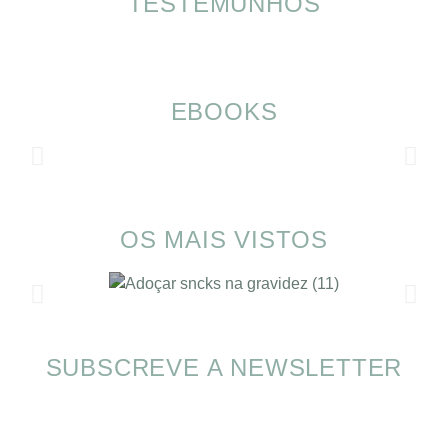
TESTEMUNHOS
EBOOKS
OS MAIS VISTOS
SUBSCREVE A NEWSLETTER
SOMP (SOP): 5 Ideias de Pequenos Almoços
para o Verão