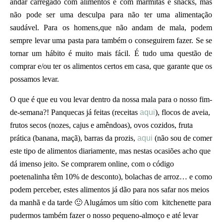
andar carregado com alimentos e com marmitas e snacks, mas
não pode ser uma desculpa para não ter uma alimentação
saudável. Para os homens,que não andam de mala, podem
sempre levar uma pasta para também o conseguirem fazer. Se se
tornar um hábito é muito mais fácil. É tudo uma questão de
comprar e/ou ter os alimentos certos em casa, que garante que os
possamos levar.
O que é que eu vou levar dentro da nossa mala para o nosso fim-
de-semana?! Panquecas já feitas (receitas
aqui
), flocos de aveia,
frutos secos (nozes, cajus e amêndoas), ovos cozidos, fruta
prática (banana, maçã), barras da prozis,
aqui
(não sou de comer
este tipo de alimentos diariamente, mas nestas ocasiões acho que
dá imenso jeito. Se comprarem online, com o código
poetenalinha têm 10% de desconto), bolachas de arroz… e como
podem perceber, estes alimentos já dão para nos safar nos meios
da manhã e da tarde 🙂 Alugámos um sítio com kitchenette para
pudermos também fazer o nosso pequeno-almoço e até levar