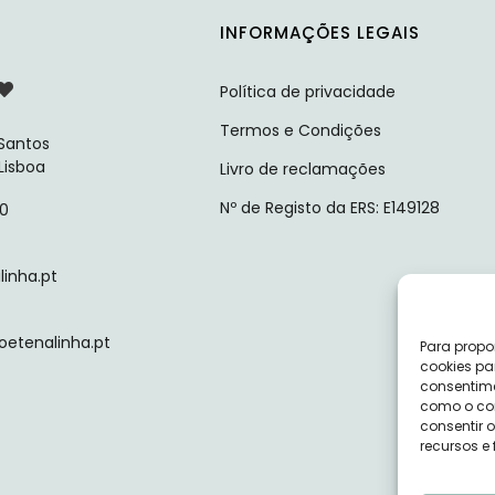
INFORMAÇÕES LEGAIS
Política de privacidade
Termos e Condições
 Santos
 Lisboa
Livro de reclamações
Nº de Registo da ERS: E149128
10
inha.pt
tenalinha.pt
Para propo
cookies pa
consentime
como o com
consentir 
recursos e