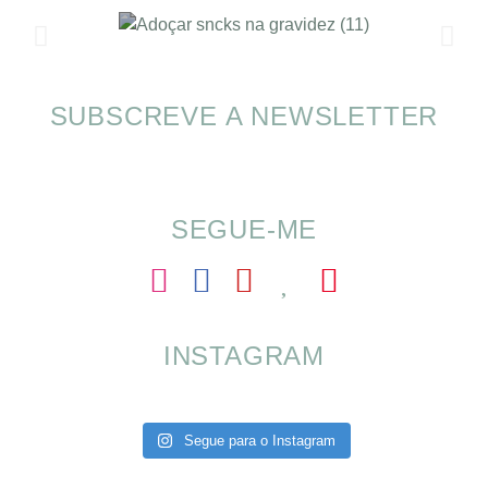
SUBSCREVE A NEWSLETTER
SOMP (SOP): 5 Ideias de Pequenos Almoços
para o Verão
SEGUE-ME
INSTAGRAM
Segue para o Instagram