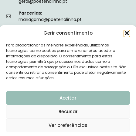
geral@poetenalinha.pt
Parcerias:
mariagama@poetenalinha.pt
Gerir consentimento
INFORMAÇÕES LEGAIS
Para proporcionar as melhores experiências, utilizamos
Política de privacidade
tecnologias como cookies para armazenar e/ou aceder a
informações do dispositivo. O consentimento para estas
Termos e Condições
tecnologias permitirá que processemos dados como o
comportamento de navegação ou IDs exclusivos neste site. Não
Livro de reclamações
consentir ou retirar o consentimento pode afetar negativamente
certos recursos e funções.
Nº de Registo da ERS: E149128
Aceitar
Recusar
© 2026 PÕE-TE NA LINHA - DESENVOLVIDO POR
Ver preferências
UPSCAPE STUDIO
Precisas de ajuda?