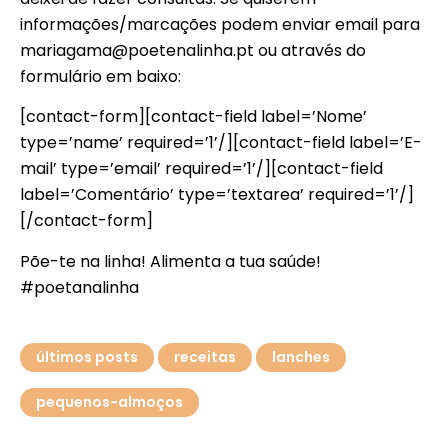
informações/marcações podem enviar email para
mariagama@poetenalinha.pt ou através do
formulário em baixo:
[contact-form][contact-field label=’Nome’
type=’name’ required=’1’/][contact-field label=’E-
mail’ type=’email’ required=’1’/][contact-field
label=’Comentário’ type=’textarea’ required=’1’/]
[/contact-form]
Põe-te na linha! Alimenta a tua saúde!
#poetanalinha
últimos posts
receitas
lanches
pequenos-almoços