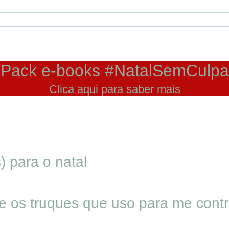
Pack e-books #NatalSemCulpa
Clica aqui para saber mais
 para o natal
e os truques que uso para me contr