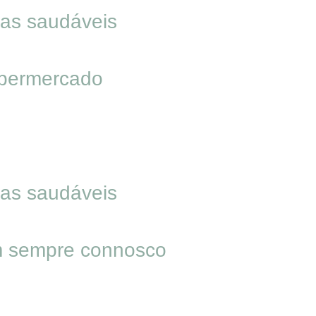
ias saudáveis
upermercado
ias saudáveis
em sempre connosco