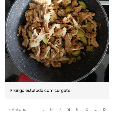
Frango estufado com curgete
« Anterior
1
…
6
7
8
9
10
…
12