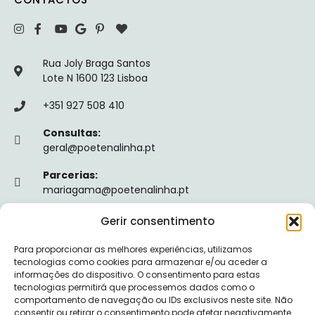
Rua Joly Braga Santos
Lote N 1600 123 Lisboa
+351 927 508 410
Consultas:
geral@poetenalinha.pt
Parcerias:
mariagama@poetenalinha.pt
Gerir consentimento
INFORMAÇÕES LEGAIS
Para proporcionar as melhores experiências, utilizamos
Política de privacidade
tecnologias como cookies para armazenar e/ou aceder a
informações do dispositivo. O consentimento para estas
Termos e Condições
tecnologias permitirá que processemos dados como o
comportamento de navegação ou IDs exclusivos neste site. Não
Livro de reclamações
consentir ou retirar o consentimento pode afetar negativamente