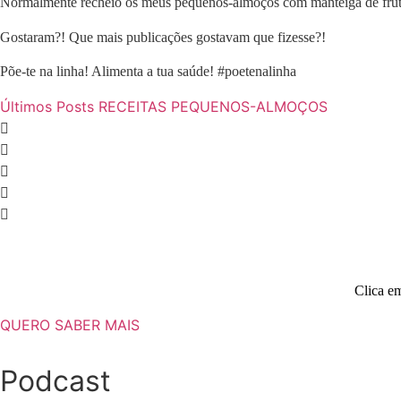
Normalmente recheio os meus pequenos-almoços com manteiga de fruto
Gostaram?! Que mais publicações gostavam que fizesse?!
Põe-te na linha! Alimenta a tua saúde! #poetenalinha
Últimos Posts
RECEITAS
PEQUENOS-ALMOÇOS
Clica em
QUERO SABER MAIS
Podcast