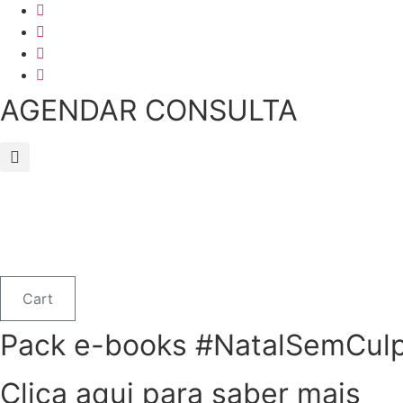
Skip
to
content
AGENDAR CONSULTA
Cart
Pack e-books #NatalSemCul
Clica aqui para saber mais