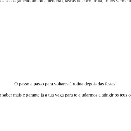
s secos (amendoim ou amêndoa), lascas de coco, fruta, frutos vermel
O passo a passo para voltares à rotina depois das festas!
 saber mais e garante já a tua vaga para te ajudarmos a atingir os teus o