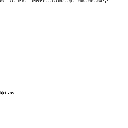
hos… O que me apetece e consoante o que tenho em casa 🙂
bjetivos.