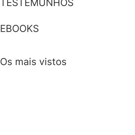
TESTEMUNHOS
EBOOKS
Os mais vistos
SOMP (SOP): 5 Ideias de Pequenos Almoços para 