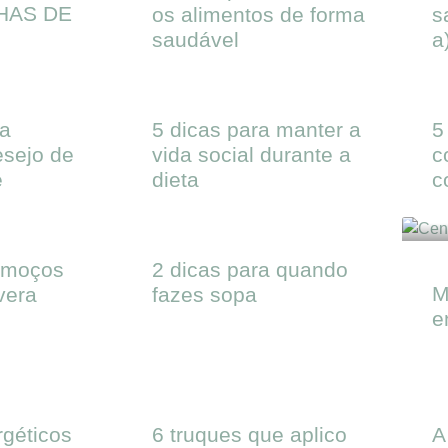
HAS DE
os alimentos de forma
s
saudável
a
ra
5 dicas para manter a
5
esejo de
vida social durante a
c
e
dieta
c
almoços
2 dicas para quando
M
vera
fazes sopa
e
géticos
6 truques que aplico
A