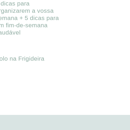
 dicas para
rganizarem a vossa
emana + 5 dicas para
m fim-de-semana
audável
olo na Frigideira