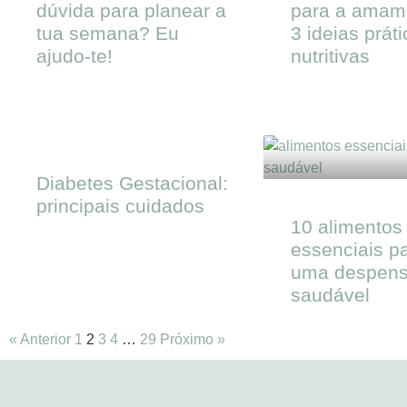
dúvida para planear a
para a amam
tua semana? Eu
3 ideias prát
ajudo-te!
nutritivas
Diabetes Gestacional:
principais cuidados
10 alimentos
essenciais pa
uma despens
saudável
« Anterior
1
2
3
4
…
29
Próximo »