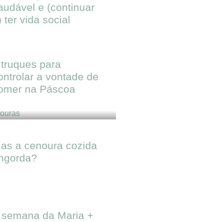
audável e (continuar
) ter vida social
 truques para
ontrolar a vontade de
omer na Páscoa
as a cenoura cozida
ngorda?
 semana da Maria +